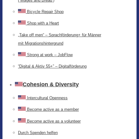
(‘Wages and Bread’)
Bicycle Repair Shop
Shop with a Heart
„Take off men“ – Sprachförderung+ für Männer
mit Migrationshintergrund
Strong at work – JobFlow
“Digital & Aktiv 55+” – Digitalförderung
Cohesion & Diversity
Intercultural Openness
Become active as a member
Become active as a volunteer
Durch Spenden helfen