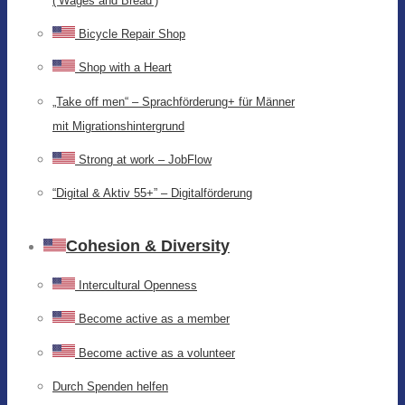
(‘Wages and Bread’)
Bicycle Repair Shop
Shop with a Heart
„Take off men“ – Sprachförderung+ für Männer
mit Migrationshintergrund
Strong at work – JobFlow
“Digital & Aktiv 55+” – Digitalförderung
Cohesion & Diversity
Intercultural Openness
Become active as a member
Become active as a volunteer
Durch Spenden helfen