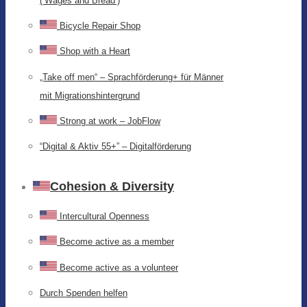
(‘Wages and Bread’)
Bicycle Repair Shop
Shop with a Heart
„Take off men“ – Sprachförderung+ für Männer
mit Migrationshintergrund
Strong at work – JobFlow
“Digital & Aktiv 55+” – Digitalförderung
Cohesion & Diversity
Intercultural Openness
Become active as a member
Become active as a volunteer
Durch Spenden helfen