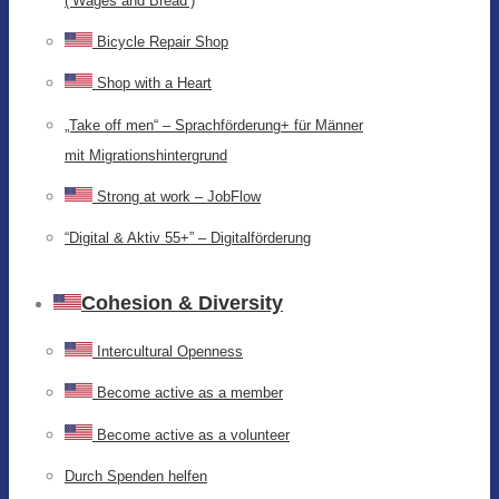
(‘Wages and Bread’)
Bicycle Repair Shop
Shop with a Heart
„Take off men“ – Sprachförderung+ für Männer
mit Migrationshintergrund
Strong at work – JobFlow
“Digital & Aktiv 55+” – Digitalförderung
Cohesion & Diversity
Intercultural Openness
Become active as a member
Become active as a volunteer
Durch Spenden helfen