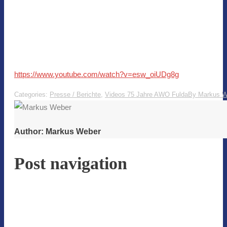
https://www.youtube.com/watch?v=esw_oiUDg8g
Categories:
Presse / Berichte
,
Videos 75 Jahre AWO Fulda
By
Markus W
Author:
Markus Weber
Post navigation