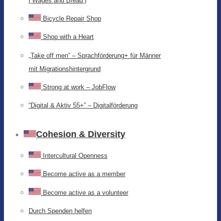
(‘Wages and Bread’)
Bicycle Repair Shop
Shop with a Heart
„Take off men“ – Sprachförderung+ für Männer
mit Migrationshintergrund
Strong at work – JobFlow
“Digital & Aktiv 55+” – Digitalförderung
Cohesion & Diversity
Intercultural Openness
Become active as a member
Become active as a volunteer
Durch Spenden helfen