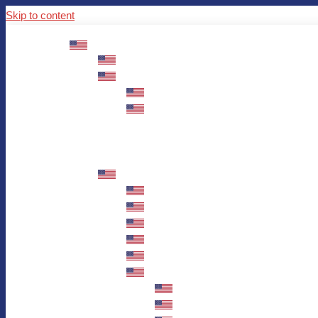
Skip to content
ABOUT US
Mission – Values – Sustainability
100 years AWO in Germany
The District’s Greetings
Founding and history
Fotowettbewerb “Zeige Herz”
Historische Nähstube / Verkaufsaktion
Videos zum Jubiläum
75 years AWO Fulda
Let us tell you what has happened in 7
Milestones
Anniversary Exhibition in Fulda Castle
Anniversary Exhibition/Framework P
Painting Competition “AWO AND ME”
Walk through Fulda and learn about 
Station 1: Erna Hosemans’s Apar
Station 2: AWO’s Office as of 19