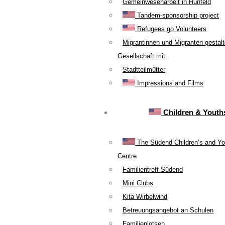
Gemeinwesenarbeit in Hünfeld
Tandem-sponsorship project
Refugees go Volunteers
Migrantinnen und Migranten gestal
Gesellschaft mit
Stadtteilmütter
Impressions and Films
Children & Youth
The Südend Children’s and Yo
Centre
Familientreff Südend
Mini Clubs
Kita Wirbelwind
Betreuungsangebot an Schulen
Familienlotsen