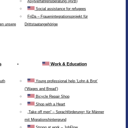
Asylverfahrensberatung (AVB)
Social assistance for refugees
FriDa – Frauenintegrationsprojekt für
ten unsere
Drittstaatangehörige
s
Work & Education
uth
Young professional help ‘Lohn & Brot’
(‘Wages and Bread’)
Bicycle Repair Shop
Shop with a Heart
„Take off men“ – Sprachförderung+ für Männer
mit Migrationshintergrund
Strong at work – JobFlow