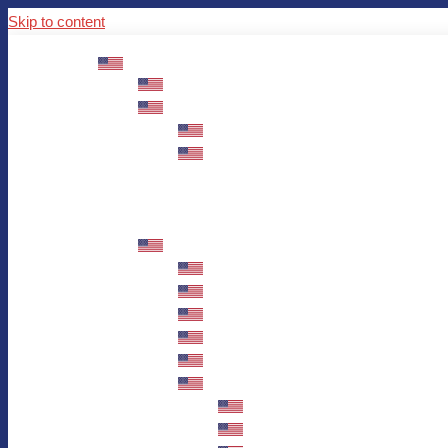
Skip to content
ABOUT US
Mission – Values – Sustainability
100 years AWO in Germany
The District’s Greetings
Founding and history
Fotowettbewerb “Zeige Herz”
Historische Nähstube / Verkaufsaktion
Videos zum Jubiläum
75 years AWO Fulda
Let us tell you what has happened in 7
Milestones
Anniversary Exhibition in Fulda Castle
Anniversary Exhibition/Framework P
Painting Competition “AWO AND ME”
Walk through Fulda and learn about 
Station 1: Erna Hosemans’s Apar
Station 2: AWO’s Office as of 19