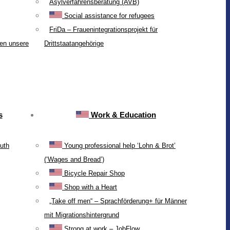
Asylverfahrensberatung (AVB)
Social assistance for refugees
FriDa – Frauenintegrationsprojekt für
ten unsere
Drittstaatangehörige
s
Work & Education
uth
Young professional help ‘Lohn & Brot’
(‘Wages and Bread’)
Bicycle Repair Shop
Shop with a Heart
„Take off men“ – Sprachförderung+ für Männer
mit Migrationshintergrund
Strong at work – JobFlow