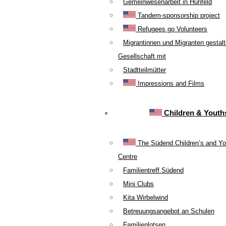
Gemeinwesenarbeit in Hünfeld
Tandem-sponsorship project
Refugees go Volunteers
Migrantinnen und Migranten gestal
Gesellschaft mit
Stadtteilmütter
Impressions and Films
Children & Youth
The Südend Children’s and Yo
Centre
Familientreff Südend
Mini Clubs
Kita Wirbelwind
Betreuungsangebot an Schulen
Familienlotsen