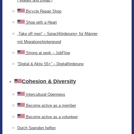
(‘Wages and Bread’)
Bicycle Repair Shop
Shop with a Heart
„Take off men“ – Sprachförderung+ für Männer
mit Migrationshintergrund
Strong at work – JobFlow
“Digital & Aktiv 55+” – Digitalförderung
Cohesion & Diversity
Intercultural Openness
Become active as a member
Become active as a volunteer
Durch Spenden helfen