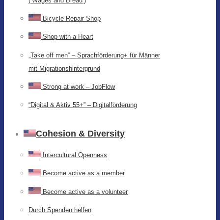
(‘Wages and Bread’)
Bicycle Repair Shop
Shop with a Heart
„Take off men“ – Sprachförderung+ für Männer
mit Migrationshintergrund
Strong at work – JobFlow
“Digital & Aktiv 55+” – Digitalförderung
Cohesion & Diversity
Intercultural Openness
Become active as a member
Become active as a volunteer
Durch Spenden helfen