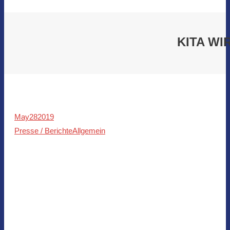
KITA W
May
28
2019
Presse / Berichte
Allgemein