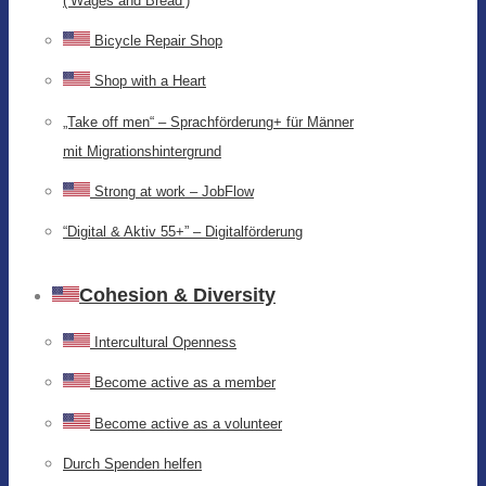
(‘Wages and Bread’)
Bicycle Repair Shop
Shop with a Heart
„Take off men“ – Sprachförderung+ für Männer
mit Migrationshintergrund
Strong at work – JobFlow
“Digital & Aktiv 55+” – Digitalförderung
Cohesion & Diversity
Intercultural Openness
Become active as a member
Become active as a volunteer
Durch Spenden helfen