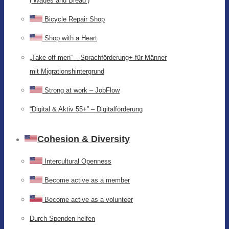
(‘Wages and Bread’)
Bicycle Repair Shop
Shop with a Heart
„Take off men“ – Sprachförderung+ für Männer
mit Migrationshintergrund
Strong at work – JobFlow
“Digital & Aktiv 55+” – Digitalförderung
Cohesion & Diversity
Intercultural Openness
Become active as a member
Become active as a volunteer
Durch Spenden helfen