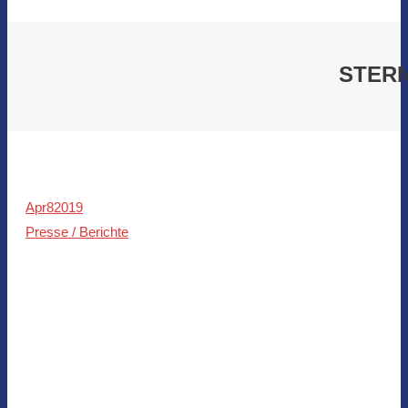
STER
Apr
8
2019
Presse / Berichte