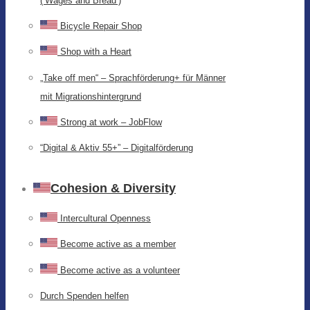
(‘Wages and Bread’)
Bicycle Repair Shop
Shop with a Heart
„Take off men“ – Sprachförderung+ für Männer
mit Migrationshintergrund
Strong at work – JobFlow
“Digital & Aktiv 55+” – Digitalförderung
Cohesion & Diversity
Intercultural Openness
Become active as a member
Become active as a volunteer
Durch Spenden helfen