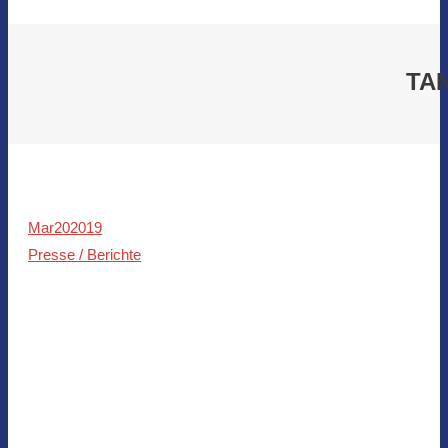
TA
Mar
20
2019
Presse / Berichte