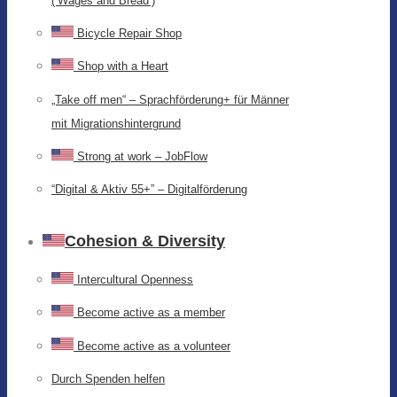
(‘Wages and Bread’)
Bicycle Repair Shop
Shop with a Heart
„Take off men“ – Sprachförderung+ für Männer
mit Migrationshintergrund
Strong at work – JobFlow
“Digital & Aktiv 55+” – Digitalförderung
Cohesion & Diversity
Intercultural Openness
Become active as a member
Become active as a volunteer
Durch Spenden helfen