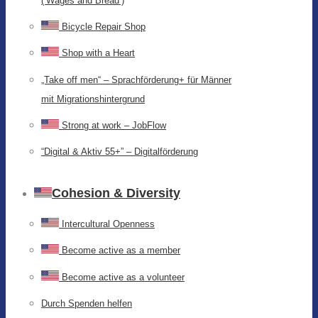
(‘Wages and Bread’)
Bicycle Repair Shop
Shop with a Heart
„Take off men“ – Sprachförderung+ für Männer
mit Migrationshintergrund
Strong at work – JobFlow
“Digital & Aktiv 55+” – Digitalförderung
Cohesion & Diversity
Intercultural Openness
Become active as a member
Become active as a volunteer
Durch Spenden helfen