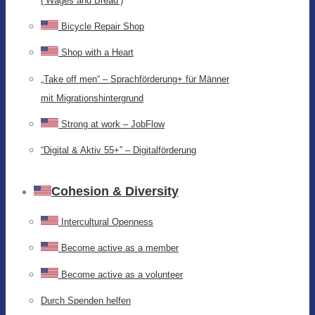
(‘Wages and Bread’)
Bicycle Repair Shop
Shop with a Heart
„Take off men“ – Sprachförderung+ für Männer
mit Migrationshintergrund
Strong at work – JobFlow
“Digital & Aktiv 55+” – Digitalförderung
Cohesion & Diversity
Intercultural Openness
Become active as a member
Become active as a volunteer
Durch Spenden helfen