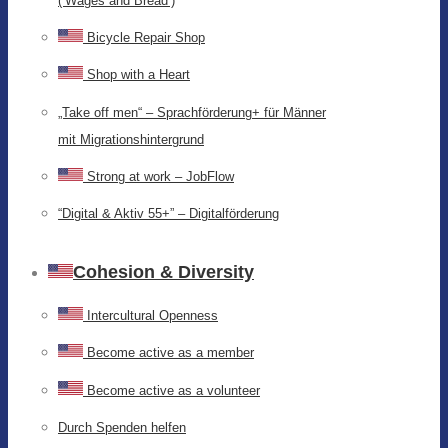
(‘Wages and Bread’)
Bicycle Repair Shop
Shop with a Heart
„Take off men“ – Sprachförderung+ für Männer
mit Migrationshintergrund
Strong at work – JobFlow
“Digital & Aktiv 55+” – Digitalförderung
Cohesion & Diversity
Intercultural Openness
Become active as a member
Become active as a volunteer
Durch Spenden helfen