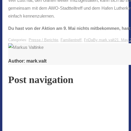
Wer Lust hat, den Garten weiter mitzugestalten, kann sich ab sofo
gemeinsam mit dem AWO-Stadtteiltreff und dem Hafen Lutherkirch
einfach kennenzulernen.
Du hast von der Aktion am 9. Mai nichts mitbekommen, hast 
Categories:
Presse / Berichte
,
Familientreff
,
FriDa
By
mark.valt
21. May 
Author:
mark.valt
Post navigation