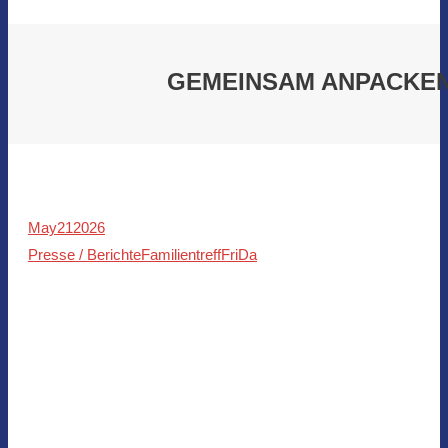
GEMEINSAM ANPACKEN
May
21
2026
Presse / Berichte
Familientreff
FriDa