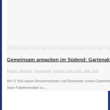
Gemeinsam anpacken im Südend: Gartenak
Presse / Berichte
,
Familientreff
,
FriDa
By
mark.valt
21. May 2026
Am 9. Mai waren Bewohnerinnen und Bewohner sowie Gartenfreun
neue Palettenmöbel zu…