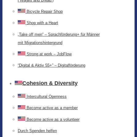
(‘Wages and Bread’)
Bicycle Repair Shop
Shop with a Heart
„Take off men“ – Sprachförderung+ für Männer
mit Migrationshintergrund
Strong at work – JobFlow
“Digital & Aktiv 55+” – Digitalförderung
Cohesion & Diversity
Intercultural Openness
Become active as a member
Become active as a volunteer
Durch Spenden helfen