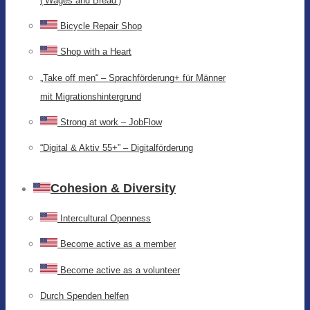
(‘Wages and Bread’)
Bicycle Repair Shop
Shop with a Heart
„Take off men“ – Sprachförderung+ für Männer
mit Migrationshintergrund
Strong at work – JobFlow
“Digital & Aktiv 55+” – Digitalförderung
Cohesion & Diversity
Intercultural Openness
Become active as a member
Become active as a volunteer
Durch Spenden helfen