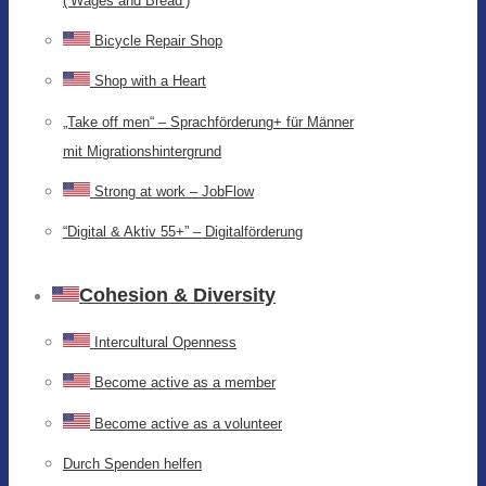
(‘Wages and Bread’)
Bicycle Repair Shop
Shop with a Heart
„Take off men“ – Sprachförderung+ für Männer
mit Migrationshintergrund
Strong at work – JobFlow
“Digital & Aktiv 55+” – Digitalförderung
Cohesion & Diversity
Intercultural Openness
Become active as a member
Become active as a volunteer
Durch Spenden helfen