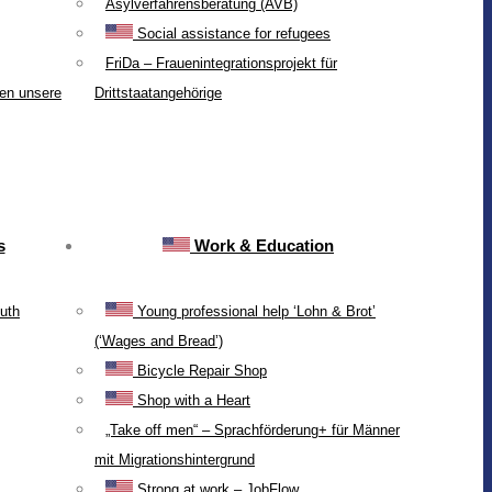
Asylverfahrensberatung (AVB)
Social assistance for refugees
FriDa – Frauenintegrationsprojekt für
ten unsere
Drittstaatangehörige
s
Work & Education
uth
Young professional help ‘Lohn & Brot’
(‘Wages and Bread’)
Bicycle Repair Shop
Shop with a Heart
„Take off men“ – Sprachförderung+ für Männer
mit Migrationshintergrund
Strong at work – JobFlow