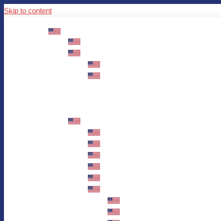
Skip to content
ABOUT US
Mission – Values – Sustainability
100 years AWO in Germany
The District’s Greetings
Founding and history
Fotowettbewerb “Zeige Herz”
Historische Nähstube / Verkaufsaktion
Videos zum Jubiläum
75 years AWO Fulda
Let us tell you what has happened in 7
Milestones
Anniversary Exhibition in Fulda Castle
Anniversary Exhibition/Framework P
Painting Competition “AWO AND ME”
Walk through Fulda and learn about 
Station 1: Erna Hosemans’s Apar
Station 2: AWO’s Office as of 19