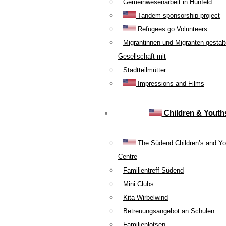
Gemeinwesenarbeit in Hünfeld
Tandem-sponsorship project
Refugees go Volunteers
Migrantinnen und Migranten gestal
Gesellschaft mit
Stadtteilmütter
Impressions and Films
Children & Youth
The Südend Children’s and Yo
Centre
Familientreff Südend
Mini Clubs
Kita Wirbelwind
Betreuungsangebot an Schulen
Familienlotsen