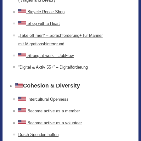
(‘Wages and Bread’)
Bicycle Repair Shop
Shop with a Heart
„Take off men“ – Sprachförderung+ für Männer
mit Migrationshintergrund
Strong at work – JobFlow
“Digital & Aktiv 55+” – Digitalförderung
Cohesion & Diversity
Intercultural Openness
Become active as a member
Become active as a volunteer
Durch Spenden helfen