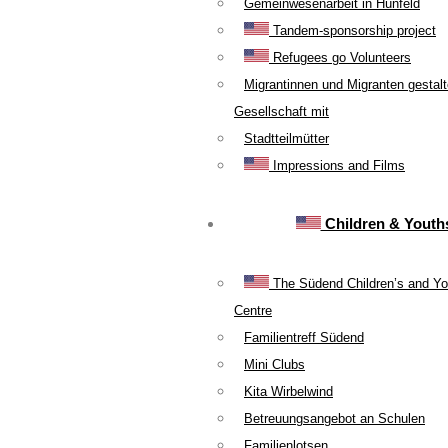
Gemeinwesenarbeit in Hünfeld
Tandem-sponsorship project
Refugees go Volunteers
Migrantinnen und Migranten gestal
Gesellschaft mit
Stadtteilmütter
Impressions and Films
Children & Youth
The Südend Children’s and Yo
Centre
Familientreff Südend
Mini Clubs
Kita Wirbelwind
Betreuungsangebot an Schulen
Familienlotsen