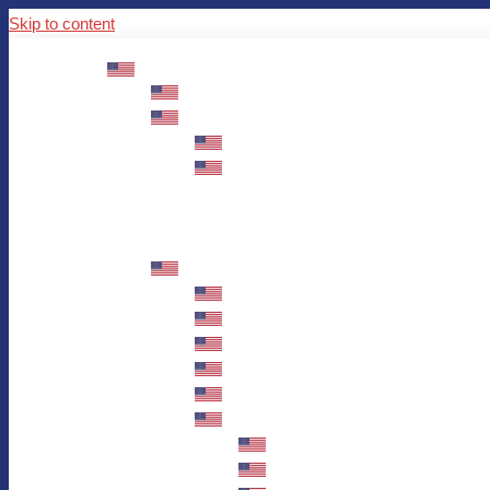
Skip to content
ABOUT US
Mission – Values – Sustainability
100 years AWO in Germany
The District’s Greetings
Founding and history
Fotowettbewerb “Zeige Herz”
Historische Nähstube / Verkaufsaktion
Videos zum Jubiläum
75 years AWO Fulda
Let us tell you what has happened in 7
Milestones
Anniversary Exhibition in Fulda Castle
Anniversary Exhibition/Framework P
Painting Competition “AWO AND ME”
Walk through Fulda and learn about 
Station 1: Erna Hosemans’s Apar
Station 2: AWO’s Office as of 19