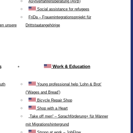
Asylverfahrensberatung (AVB)
Social assistance for refugees
FriDa – Frauenintegrationsprojekt für
ten unsere
Drittstaatangehörige
s
Work & Education
uth
Young professional help ‘Lohn & Brot’
(‘Wages and Bread’)
Bicycle Repair Shop
Shop with a Heart
„Take off men“ – Sprachförderung+ für Männer
mit Migrationshintergrund
Strong at work – JobFlow