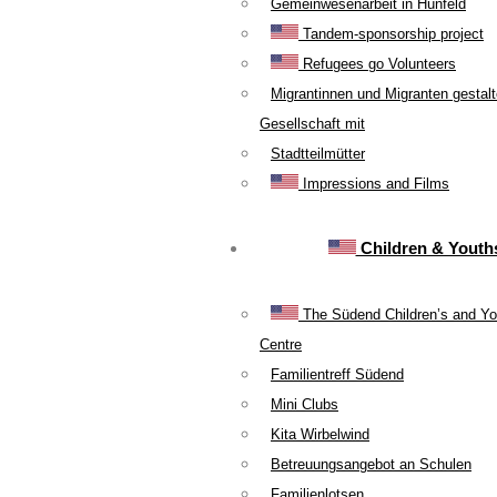
Gemeinwesenarbeit in Hünfeld
Tandem-sponsorship project
Refugees go Volunteers
Migrantinnen und Migranten gestal
Gesellschaft mit
Stadtteilmütter
Impressions and Films
Children & Youth
The Südend Children’s and Yo
Centre
Familientreff Südend
Mini Clubs
Kita Wirbelwind
Betreuungsangebot an Schulen
Familienlotsen