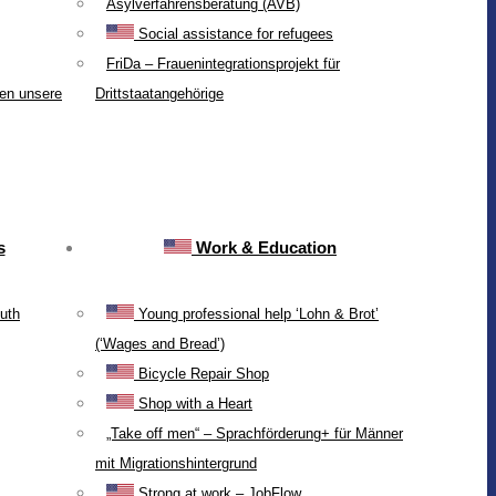
Asylverfahrensberatung (AVB)
Social assistance for refugees
FriDa – Frauenintegrationsprojekt für
ten unsere
Drittstaatangehörige
s
Work & Education
uth
Young professional help ‘Lohn & Brot’
(‘Wages and Bread’)
Bicycle Repair Shop
Shop with a Heart
„Take off men“ – Sprachförderung+ für Männer
mit Migrationshintergrund
Strong at work – JobFlow