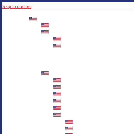
Skip to content
ABOUT US
Mission – Values – Sustainability
100 years AWO in Germany
The District’s Greetings
Founding and history
Fotowettbewerb “Zeige Herz”
Historische Nähstube / Verkaufsaktion
Videos zum Jubiläum
75 years AWO Fulda
Let us tell you what has happened in 7
Milestones
Anniversary Exhibition in Fulda Castle
Anniversary Exhibition/Framework P
Painting Competition “AWO AND ME”
Walk through Fulda and learn about 
Station 1: Erna Hosemans’s Apar
Station 2: AWO’s Office as of 19