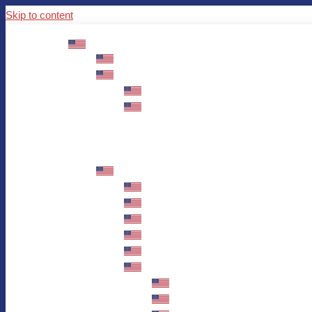
Skip to content
ABOUT US
Mission – Values – Sustainability
100 years AWO in Germany
The District’s Greetings
Founding and history
Fotowettbewerb “Zeige Herz”
Historische Nähstube / Verkaufsaktion
Videos zum Jubiläum
75 years AWO Fulda
Let us tell you what has happened in 7
Milestones
Anniversary Exhibition in Fulda Castle
Anniversary Exhibition/Framework P
Painting Competition “AWO AND ME”
Walk through Fulda and learn about 
Station 1: Erna Hosemans’s Apar
Station 2: AWO’s Office as of 19