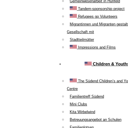
Gemeinwesenarbeit in Hünfeld
Tandem-sponsorship project
Refugees go Volunteers
Migrantinnen und Migranten gestal
Gesellschaft mit
Stadtteilmütter
Impressions and Films
Children & Youth
The Südend Children’s and Yo
Centre
Familientreff Südend
Mini Clubs
Kita Wirbelwind
Betreuungsangebot an Schulen
Familienlotsen