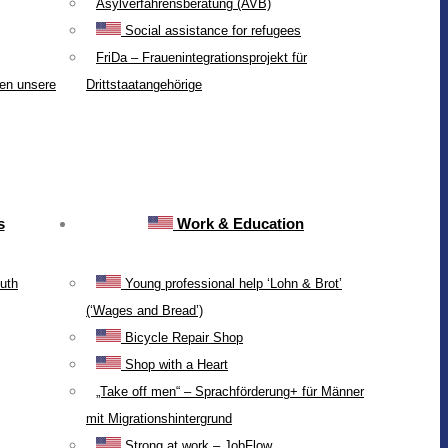
Asylverfahrensberatung (AVB)
Social assistance for refugees
FriDa – Frauenintegrationsprojekt für
ten unsere
Drittstaatangehörige
s
Work & Education
uth
Young professional help ‘Lohn & Brot’
(‘Wages and Bread’)
Bicycle Repair Shop
Shop with a Heart
„Take off men“ – Sprachförderung+ für Männer
mit Migrationshintergrund
Strong at work – JobFlow