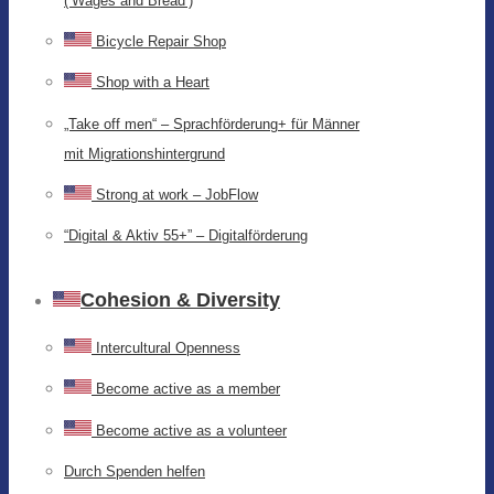
(‘Wages and Bread’)
Bicycle Repair Shop
Shop with a Heart
„Take off men“ – Sprachförderung+ für Männer
mit Migrationshintergrund
Strong at work – JobFlow
“Digital & Aktiv 55+” – Digitalförderung
Cohesion & Diversity
Intercultural Openness
Become active as a member
Become active as a volunteer
Durch Spenden helfen