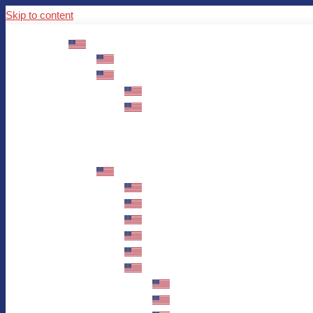
Skip to content
ABOUT US
Mission – Values – Sustainability
100 years AWO in Germany
The District’s Greetings
Founding and history
Fotowettbewerb “Zeige Herz”
Historische Nähstube / Verkaufsaktion
Videos zum Jubiläum
75 years AWO Fulda
Let us tell you what has happened in 7
Milestones
Anniversary Exhibition in Fulda Castle
Anniversary Exhibition/Framework P
Painting Competition “AWO AND ME”
Walk through Fulda and learn about 
Station 1: Erna Hosemans’s Apar
Station 2: AWO’s Office as of 19