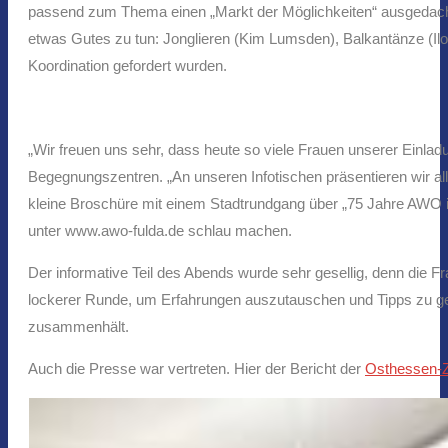
passend zum Thema einen „Markt der Möglichkeiten“ ausgedac
etwas Gutes zu tun: Jonglieren (Kim Lumsden), Balkantänze (Ilo
Koordination gefordert wurden.
„Wir freuen uns sehr, dass heute so viele Frauen unserer Einlad
Begegnungszentren. „An unseren Infotischen präsentieren wir 
kleine Broschüre mit einem Stadtrundgang über „75 Jahre AWO in
unter www.awo-fulda.de schlau machen.
Der informative Teil des Abends wurde sehr gesellig, denn die Fr
lockerer Runde, um Erfahrungen auszutauschen und Tipps zu geb
zusammenhält.
Auch die Presse war vertreten. Hier der Bericht der
Osthessen-Z