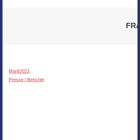
FR
Mar
8
2023
Presse / Berichte