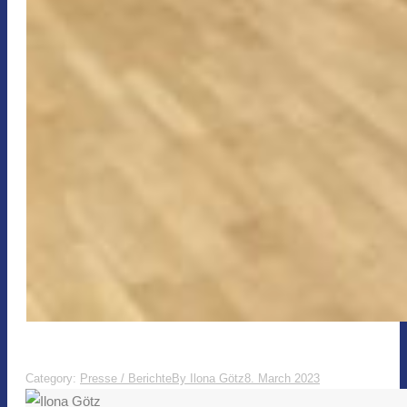
Category:
Presse / Berichte
By
Ilona Götz
8. March 2023