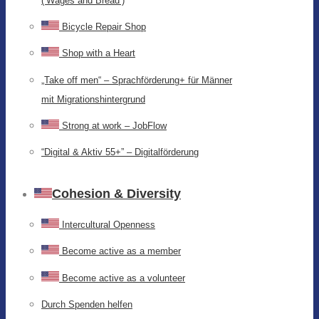
(‘Wages and Bread’)
Bicycle Repair Shop
Shop with a Heart
„Take off men“ – Sprachförderung+ für Männer
mit Migrationshintergrund
Strong at work – JobFlow
“Digital & Aktiv 55+” – Digitalförderung
Cohesion & Diversity
Intercultural Openness
Become active as a member
Become active as a volunteer
Durch Spenden helfen