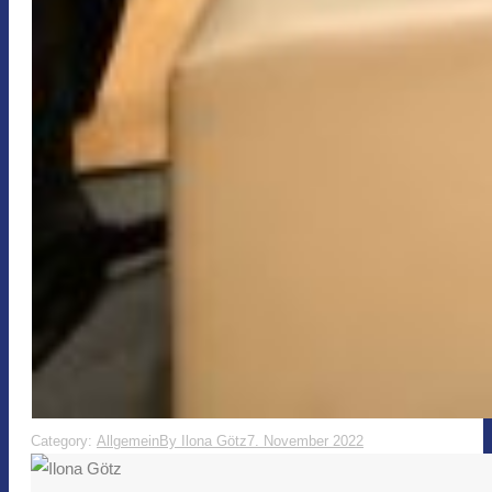
Category:
Allgemein
By
Ilona Götz
7. November 2022