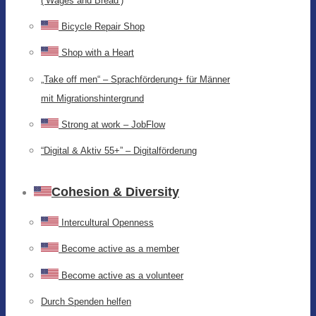
(‘Wages and Bread’)
Bicycle Repair Shop
Shop with a Heart
„Take off men“ – Sprachförderung+ für Männer
mit Migrationshintergrund
Strong at work – JobFlow
“Digital & Aktiv 55+” – Digitalförderung
Cohesion & Diversity
Intercultural Openness
Become active as a member
Become active as a volunteer
Durch Spenden helfen