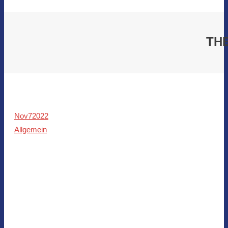
TH
Nov
7
2022
Allgemein