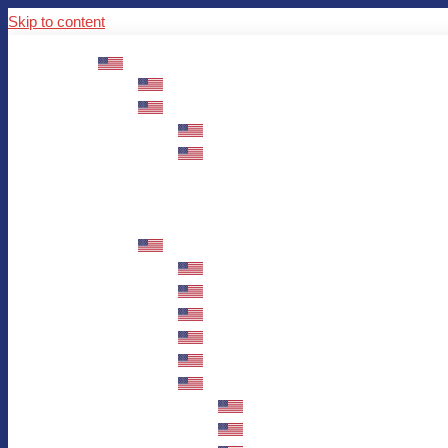
Skip to content
ABOUT US
Mission – Values – Sustainability
100 years AWO in Germany
The District’s Greetings
Founding and history
Fotowettbewerb “Zeige Herz”
Historische Nähstube / Verkaufsaktion
Videos zum Jubiläum
75 years AWO Fulda
Let us tell you what has happened in 7
Milestones
Anniversary Exhibition in Fulda Castle
Anniversary Exhibition/Framework P
Painting Competition “AWO AND ME”
Walk through Fulda and learn about 
Station 1: Erna Hosemans’s Apar
Station 2: AWO’s Office as of 19