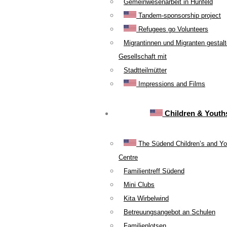
Gemeinwesenarbeit in Hünfeld
Tandem-sponsorship project
Refugees go Volunteers
Migrantinnen und Migranten gestal
Gesellschaft mit
Stadtteilmütter
Impressions and Films
Children & Youth
The Südend Children’s and Yo
Centre
Familientreff Südend
Mini Clubs
Kita Wirbelwind
Betreuungsangebot an Schulen
Familienlotsen