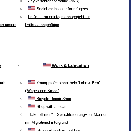
Asylverfahrensberatung (AVB)
Social assistance for refugees
FriDa – Frauenintegrationsprojekt für
ten unsere
Drittstaatangehörige
s
Work & Education
uth
Young professional help ‘Lohn & Brot’
(‘Wages and Bread’)
Bicycle Repair Shop
Shop with a Heart
„Take off men“ – Sprachförderung+ für Männer
mit Migrationshintergrund
Strong at work – JobFlow