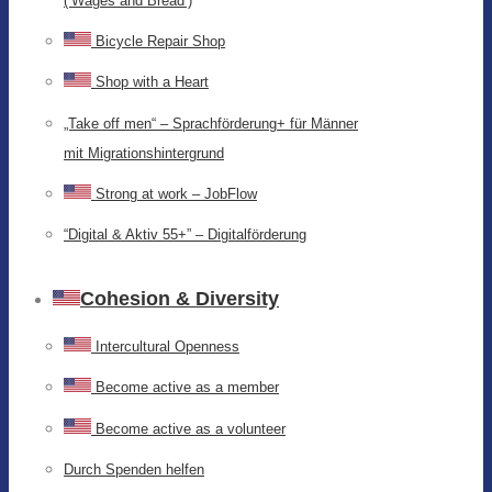
(‘Wages and Bread’)
Bicycle Repair Shop
Shop with a Heart
„Take off men“ – Sprachförderung+ für Männer
mit Migrationshintergrund
Strong at work – JobFlow
“Digital & Aktiv 55+” – Digitalförderung
Cohesion & Diversity
Intercultural Openness
Become active as a member
Become active as a volunteer
Durch Spenden helfen