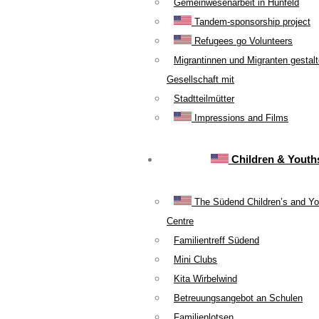
Gemeinwesenarbeit in Hünfeld
Tandem-sponsorship project
Refugees go Volunteers
Migrantinnen und Migranten gestal
Gesellschaft mit
Stadtteilmütter
Impressions and Films
Children & Youth
The Südend Children’s and Yo
Centre
Familientreff Südend
Mini Clubs
Kita Wirbelwind
Betreuungsangebot an Schulen
Familienlotsen