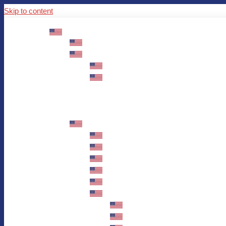
Skip to content
ABOUT US
Mission – Values – Sustainability
100 years AWO in Germany
The District’s Greetings
Founding and history
Fotowettbewerb “Zeige Herz”
Historische Nähstube / Verkaufsaktion
Videos zum Jubiläum
75 years AWO Fulda
Let us tell you what has happened in 7
Milestones
Anniversary Exhibition in Fulda Castle
Anniversary Exhibition/Framework P
Painting Competition “AWO AND ME”
Walk through Fulda and learn about 
Station 1: Erna Hosemans’s Apar
Station 2: AWO’s Office as of 19