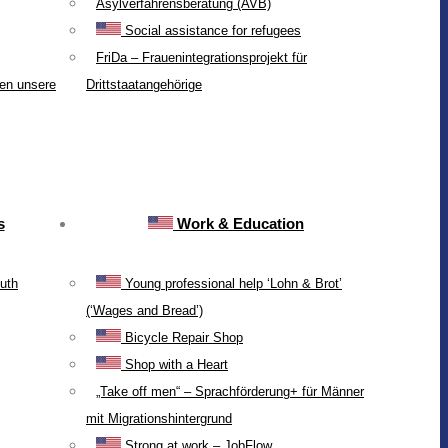
Asylverfahrensberatung (AVB)
Social assistance for refugees
FriDa – Frauenintegrationsprojekt für
ten unsere
Drittstaatangehörige
s
Work & Education
uth
Young professional help ‘Lohn & Brot’
(‘Wages and Bread’)
Bicycle Repair Shop
Shop with a Heart
„Take off men“ – Sprachförderung+ für Männer
mit Migrationshintergrund
Strong at work – JobFlow