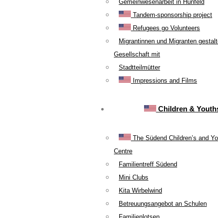
Gemeinwesenarbeit in Hünfeld
Tandem-sponsorship project
Refugees go Volunteers
Migrantinnen und Migranten gestal
Gesellschaft mit
Stadtteilmütter
Impressions and Films
Children & Youth
The Südend Children’s and Yo
Centre
Familientreff Südend
Mini Clubs
Kita Wirbelwind
Betreuungsangebot an Schulen
Familienlotsen