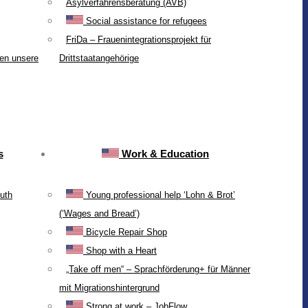
Asylverfahrensberatung (AVB)
Social assistance for refugees
FriDa – Frauenintegrationsprojekt für
ten unsere
Drittstaatangehörige
s
Work & Education
uth
Young professional help ‘Lohn & Brot’
(‘Wages and Bread’)
Bicycle Repair Shop
Shop with a Heart
„Take off men“ – Sprachförderung+ für Männer
mit Migrationshintergrund
Strong at work – JobFlow