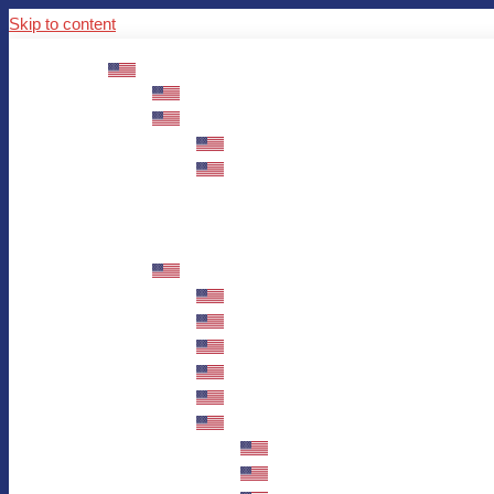
Skip to content
ABOUT US
Mission – Values – Sustainability
100 years AWO in Germany
The District’s Greetings
Founding and history
Fotowettbewerb “Zeige Herz”
Historische Nähstube / Verkaufsaktion
Videos zum Jubiläum
75 years AWO Fulda
Let us tell you what has happened in 7
Milestones
Anniversary Exhibition in Fulda Castle
Anniversary Exhibition/Framework P
Painting Competition “AWO AND ME”
Walk through Fulda and learn about 
Station 1: Erna Hosemans’s Apar
Station 2: AWO’s Office as of 19