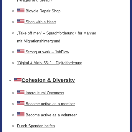
(‘Wages and Bread’)
Bicycle Repair Shop
Shop with a Heart
„Take off men“ – Sprachförderung+ für Männer
mit Migrationshintergrund
Strong at work – JobFlow
“Digital & Aktiv 55+” – Digitalförderung
Cohesion & Diversity
Intercultural Openness
Become active as a member
Become active as a volunteer
Durch Spenden helfen