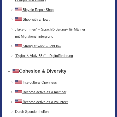
(‘Wages and Bread’)
Bicycle Repair Shop
Shop with a Heart
„Take off men“ – Sprachförderung+ für Männer
mit Migrationshintergrund
Strong at work – JobFlow
“Digital & Aktiv 55+” – Digitalförderung
Cohesion & Diversity
Intercultural Openness
Become active as a member
Become active as a volunteer
Durch Spenden helfen