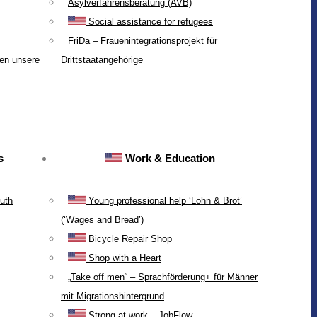
Asylverfahrensberatung (AVB)
Social assistance for refugees
FriDa – Frauenintegrationsprojekt für
ten unsere
Drittstaatangehörige
s
Work & Education
uth
Young professional help ‘Lohn & Brot’
(‘Wages and Bread’)
Bicycle Repair Shop
Shop with a Heart
„Take off men“ – Sprachförderung+ für Männer
mit Migrationshintergrund
Strong at work – JobFlow