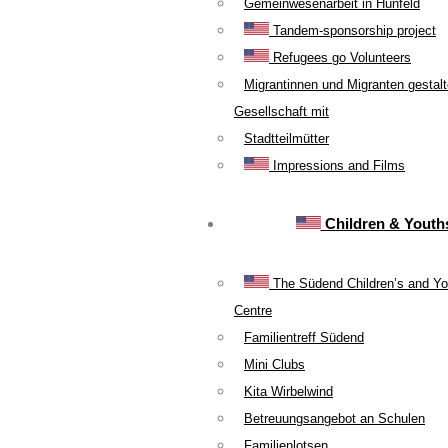
Gemeinwesenarbeit in Hünfeld
Tandem-sponsorship project
Refugees go Volunteers
Migrantinnen und Migranten gestal
Gesellschaft mit
Stadtteilmütter
Impressions and Films
Children & Youth
The Südend Children’s and Yo
Centre
Familientreff Südend
Mini Clubs
Kita Wirbelwind
Betreuungsangebot an Schulen
Familienlotsen