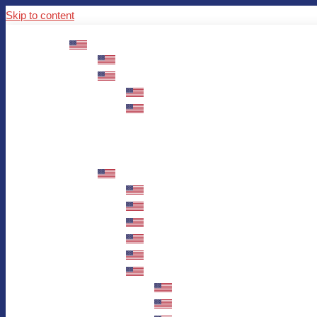
Skip to content
ABOUT US
Mission – Values – Sustainability
100 years AWO in Germany
The District’s Greetings
Founding and history
Fotowettbewerb “Zeige Herz”
Historische Nähstube / Verkaufsaktion
Videos zum Jubiläum
75 years AWO Fulda
Let us tell you what has happened in 7
Milestones
Anniversary Exhibition in Fulda Castle
Anniversary Exhibition/Framework P
Painting Competition “AWO AND ME”
Walk through Fulda and learn about 
Station 1: Erna Hosemans’s Apar
Station 2: AWO’s Office as of 19