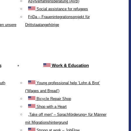
Asylverfahrensberatung (AVB)
Social assistance for refugees
FriDa – Frauenintegrationsprojekt für
ten unsere
Drittstaatangehörige
s
Work & Education
uth
Young professional help ‘Lohn & Brot’
(‘Wages and Bread’)
Bicycle Repair Shop
Shop with a Heart
„Take off men“ – Sprachförderung+ für Männer
mit Migrationshintergrund
Strong at work – JobFlow