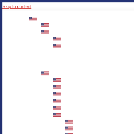
Skip to content
ABOUT US
Mission – Values – Sustainability
100 years AWO in Germany
The District’s Greetings
Founding and history
Fotowettbewerb “Zeige Herz”
Historische Nähstube / Verkaufsaktion
Videos zum Jubiläum
75 years AWO Fulda
Let us tell you what has happened in 7
Milestones
Anniversary Exhibition in Fulda Castle
Anniversary Exhibition/Framework P
Painting Competition “AWO AND ME”
Walk through Fulda and learn about 
Station 1: Erna Hosemans’s Apar
Station 2: AWO’s Office as of 19