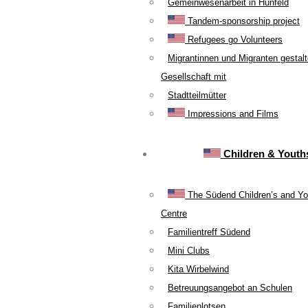
Gemeinwesenarbeit in Hünfeld
Tandem-sponsorship project
Refugees go Volunteers
Migrantinnen und Migranten gestal
Gesellschaft mit
Stadtteilmütter
Impressions and Films
Children & Youth
The Südend Children’s and Yo
Centre
Familientreff Südend
Mini Clubs
Kita Wirbelwind
Betreuungsangebot an Schulen
Familienlotsen