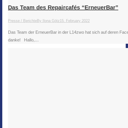
Das Team des Repaircafés “ErneuerBar”
Presse / Berichte
By
Ilona Götz
15. February 2022
Das Team der ErneuerBar in der L14zwo hat sich auf deren Fa
danke! Hallo,…