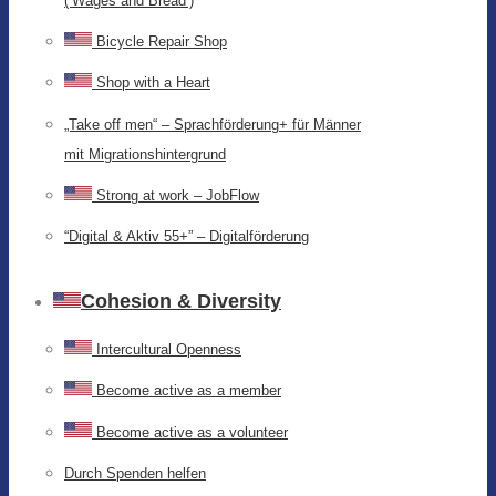
(‘Wages and Bread’)
Bicycle Repair Shop
Shop with a Heart
„Take off men“ – Sprachförderung+ für Männer
mit Migrationshintergrund
Strong at work – JobFlow
“Digital & Aktiv 55+” – Digitalförderung
Cohesion & Diversity
Intercultural Openness
Become active as a member
Become active as a volunteer
Durch Spenden helfen