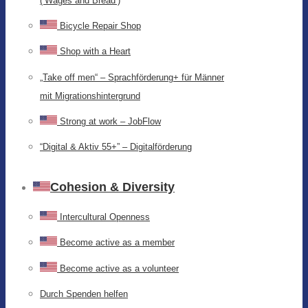
(‘Wages and Bread’)
Bicycle Repair Shop
Shop with a Heart
„Take off men“ – Sprachförderung+ für Männer
mit Migrationshintergrund
Strong at work – JobFlow
“Digital & Aktiv 55+” – Digitalförderung
Cohesion & Diversity
Intercultural Openness
Become active as a member
Become active as a volunteer
Durch Spenden helfen