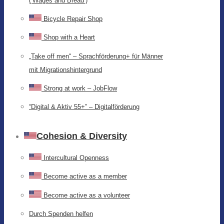
(‘Wages and Bread’)
Bicycle Repair Shop
Shop with a Heart
„Take off men“ – Sprachförderung+ für Männer
mit Migrationshintergrund
Strong at work – JobFlow
“Digital & Aktiv 55+” – Digitalförderung
Cohesion & Diversity
Intercultural Openness
Become active as a member
Become active as a volunteer
Durch Spenden helfen