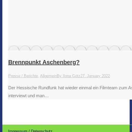
Brennpunkt Aschenberg?
Presse / Berichte
,
Allgemein
By
Ilona Götz
27. January 2022
Der Hessische Rundfunk hat wieder einmal ein Filmteam zum As
interviewt und man…
Impressum / Datenschutz