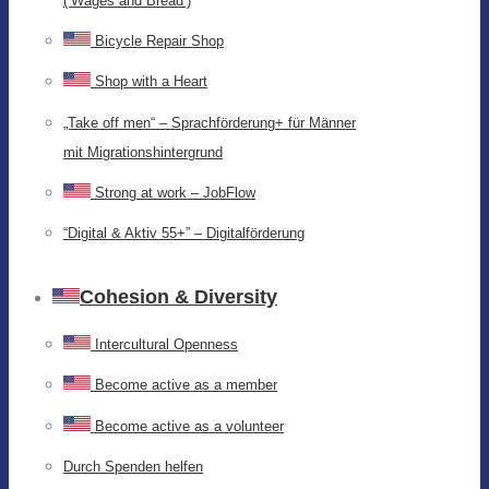
(‘Wages and Bread’)
Bicycle Repair Shop
Shop with a Heart
„Take off men“ – Sprachförderung+ für Männer
mit Migrationshintergrund
Strong at work – JobFlow
“Digital & Aktiv 55+” – Digitalförderung
Cohesion & Diversity
Intercultural Openness
Become active as a member
Become active as a volunteer
Durch Spenden helfen