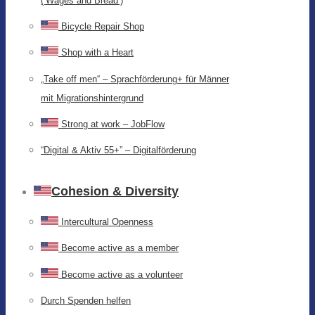
(‘Wages and Bread’)
Bicycle Repair Shop
Shop with a Heart
„Take off men“ – Sprachförderung+ für Männer
mit Migrationshintergrund
Strong at work – JobFlow
“Digital & Aktiv 55+” – Digitalförderung
Cohesion & Diversity
Intercultural Openness
Become active as a member
Become active as a volunteer
Durch Spenden helfen