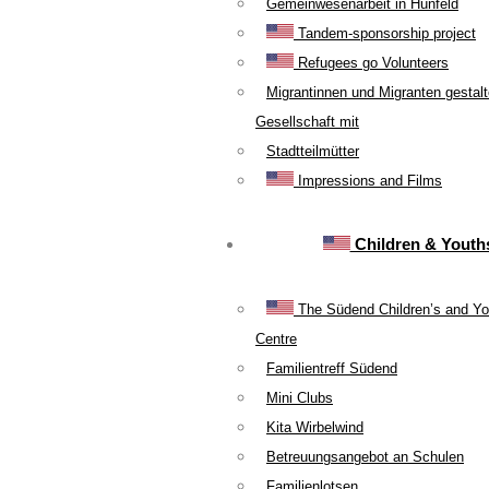
Gemeinwesenarbeit in Hünfeld
Tandem-sponsorship project
Refugees go Volunteers
Migrantinnen und Migranten gestal
Gesellschaft mit
Stadtteilmütter
Impressions and Films
Children & Youth
The Südend Children’s and Yo
Centre
Familientreff Südend
Mini Clubs
Kita Wirbelwind
Betreuungsangebot an Schulen
Familienlotsen