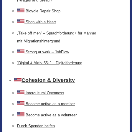
(‘Wages and Bread’)
Bicycle Repair Shop
Shop with a Heart
„Take off men“ – Sprachförderung+ für Männer
mit Migrationshintergrund
Strong at work – JobFlow
“Digital & Aktiv 55+” – Digitalförderung
Cohesion & Diversity
Intercultural Openness
Become active as a member
Become active as a volunteer
Durch Spenden helfen