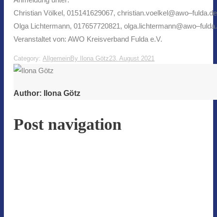
Christian Völkel, 015141629067, christi
an.voelkel@awo
–
fulda.de
Olga Lichtermann, 017657720821, olga.lichtermann@awo
–
fulda
Veranstaltet von: AWO Kreisverband Fulda e.V.
Category:
Allgemein
By
Ilona Götz
23. August 2021
Author:
Ilona Götz
Post navigation