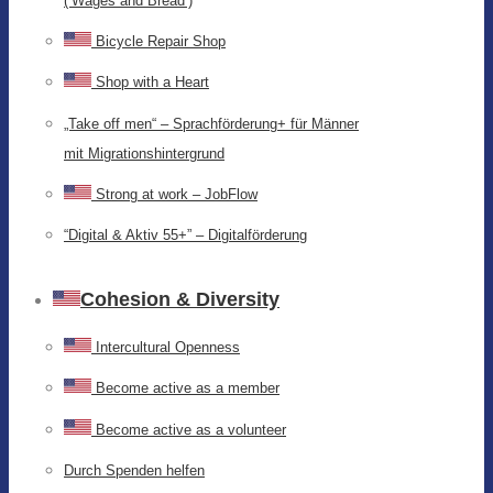
(‘Wages and Bread’)
Bicycle Repair Shop
Shop with a Heart
„Take off men“ – Sprachförderung+ für Männer
mit Migrationshintergrund
Strong at work – JobFlow
“Digital & Aktiv 55+” – Digitalförderung
Cohesion & Diversity
Intercultural Openness
Become active as a member
Become active as a volunteer
Durch Spenden helfen