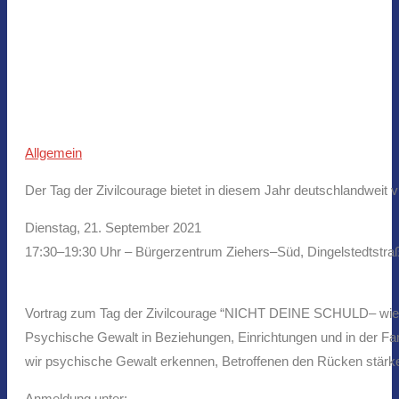
Allgemein
Der Tag der Zivilcourage bietet in diesem Jahr deutschlandweit 
Dienstag, 21. September 2021
17
:
30
–
19
:30 Uhr
–
Bürgerzentrum Ziehers
–
Süd
,
Dingelstedtstr
Vortrag zum Tag der Zivilcourage “NICHT DEINE SCHULD
–
wie
Psychische Gewalt in Beziehungen, Einrichtungen und in der Fam
wir psychische Gewalt erkennen,
Betroffenen den Rücken stärke
Anmeldung unter: