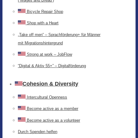
(‘Wages and Bread’)
Bicycle Repair Shop
Shop with a Heart
„Take off men“ – Sprachförderung+ für Männer
mit Migrationshintergrund
Strong at work – JobFlow
“Digital & Aktiv 55+” – Digitalförderung
Cohesion & Diversity
Intercultural Openness
Become active as a member
Become active as a volunteer
Durch Spenden helfen