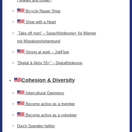
(‘Wages and Bread’)
Bicycle Repair Shop
Shop with a Heart
„Take off men“ – Sprachförderung+ für Männer
mit Migrationshintergrund
Strong at work – JobFlow
“Digital & Aktiv 55+” – Digitalförderung
Cohesion & Diversity
Intercultural Openness
Become active as a member
Become active as a volunteer
Durch Spenden helfen