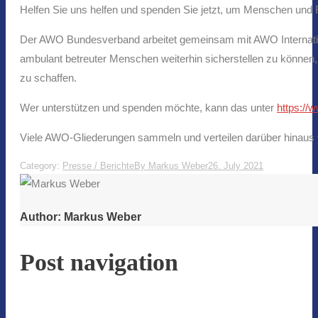
Helfen Sie uns helfen und spenden Sie jetzt, um Menschen und 
Der AWO Bundesverband arbeitet gemeinsam mit AWO International
ambulant betreuter Menschen weiterhin sicherstellen zu können,
zu schaffen.
Wer unterstützen und spenden möchte, kann das unter
https://
Viele AWO-Gliederungen sammeln und verteilen darüber hinaus 
Category:
Presse / Berichte
By
Markus Weber
26. July 2021
Author:
Markus Weber
Post navigation