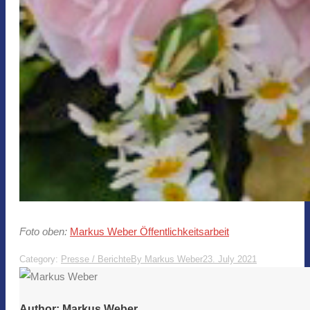
Foto oben:
Markus Weber Öffentlichkeitsarbeit
Category:
Presse / Berichte
By
Markus Weber
23. July 2021
Author:
Markus Weber