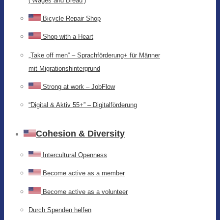
(‘Wages and Bread’)
Bicycle Repair Shop
Shop with a Heart
„Take off men“ – Sprachförderung+ für Männer
mit Migrationshintergrund
Strong at work – JobFlow
“Digital & Aktiv 55+” – Digitalförderung
Cohesion & Diversity
Intercultural Openness
Become active as a member
Become active as a volunteer
Durch Spenden helfen