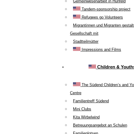
Gemeinwesenarbeit in Hünfeld
Tandem-sponsorship project
Refugees go Volunteers
Migrantinnen und Migranten gestal
Gesellschaft mit
Stadtteilmütter
Impressions and Films
Children & Youth
The Südend Children’s and Yo
Centre
Familientreff Südend
Mini Clubs
Kita Wirbelwind
Betreuungsangebot an Schulen
Familienlotsen