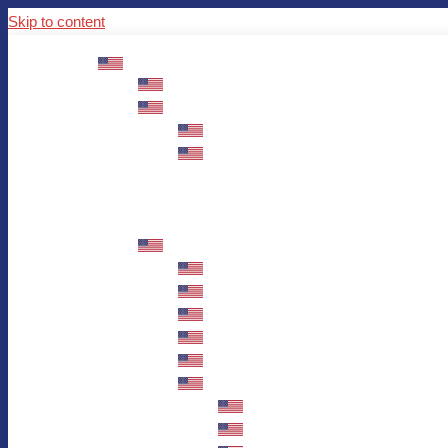
Skip to content
ABOUT US
Mission – Values – Sustainability
100 years AWO in Germany
The District’s Greetings
Founding and history
Fotowettbewerb “Zeige Herz”
Historische Nähstube / Verkaufsaktion
Videos zum Jubiläum
75 years AWO Fulda
Let us tell you what has happened in 7
Milestones
Anniversary Exhibition in Fulda Castle
Anniversary Exhibition/Framework P
Painting Competition “AWO AND ME”
Walk through Fulda and learn about 
Station 1: Erna Hosemans’s Apar
Station 2: AWO’s Office as of 19