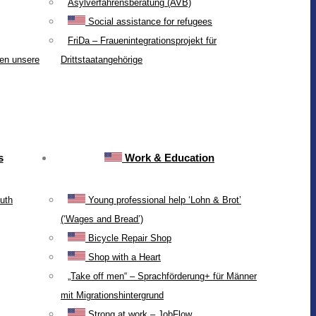
Asylverfahrensberatung (AVB)
Social assistance for refugees
FriDa – Frauenintegrationsprojekt für
ten unsere
Drittstaatangehörige
s
Work & Education
uth
Young professional help ‘Lohn & Brot’
(‘Wages and Bread’)
Bicycle Repair Shop
Shop with a Heart
„Take off men“ – Sprachförderung+ für Männer
mit Migrationshintergrund
Strong at work – JobFlow