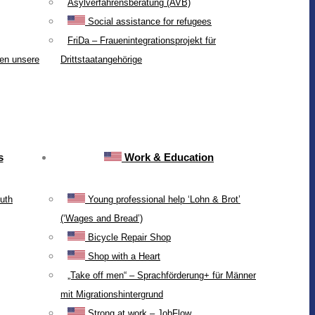
Asylverfahrensberatung (AVB)
Social assistance for refugees
FriDa – Frauenintegrationsprojekt für
ten unsere
Drittstaatangehörige
s
Work & Education
uth
Young professional help ‘Lohn & Brot’
(‘Wages and Bread’)
Bicycle Repair Shop
Shop with a Heart
„Take off men“ – Sprachförderung+ für Männer
mit Migrationshintergrund
Strong at work – JobFlow