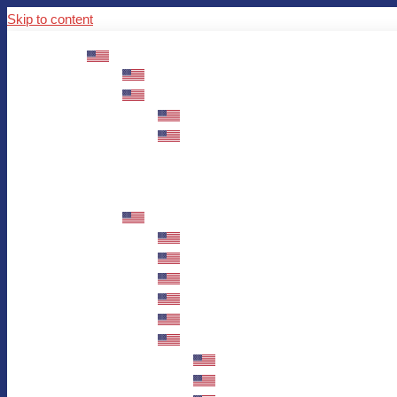
Skip to content
ABOUT US
Mission – Values – Sustainability
100 years AWO in Germany
The District’s Greetings
Founding and history
Fotowettbewerb “Zeige Herz”
Historische Nähstube / Verkaufsaktion
Videos zum Jubiläum
75 years AWO Fulda
Let us tell you what has happened in 7
Milestones
Anniversary Exhibition in Fulda Castle
Anniversary Exhibition/Framework P
Painting Competition “AWO AND ME”
Walk through Fulda and learn about 
Station 1: Erna Hosemans’s Apar
Station 2: AWO’s Office as of 19