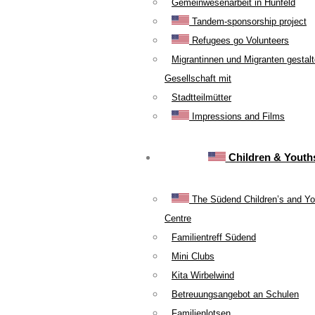
Gemeinwesenarbeit in Hünfeld
Tandem-sponsorship project
Refugees go Volunteers
Migrantinnen und Migranten gestal
Gesellschaft mit
Stadtteilmütter
Impressions and Films
Children & Youth
The Südend Children’s and Yo
Centre
Familientreff Südend
Mini Clubs
Kita Wirbelwind
Betreuungsangebot an Schulen
Familienlotsen