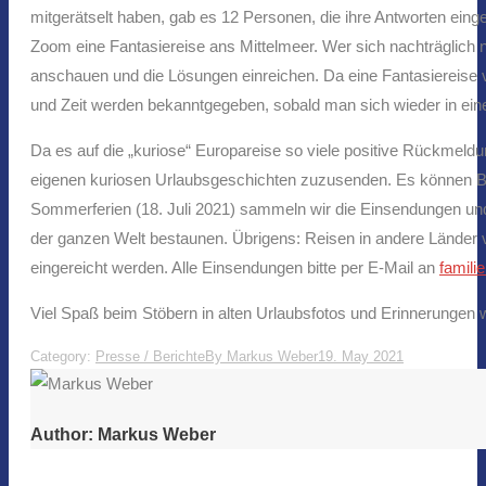
mitgerätselt haben, gab es 12 Personen, die ihre Antworten ein
Zoom eine Fantasiereise ans Mittelmeer. Wer sich nachträglich 
anschauen und die Lösungen einreichen. Da eine Fantasiereise vi
und Zeit werden bekanntgegeben, sobald man sich wieder in eine
Da es auf die „kuriose“ Europareise so viele positive Rückmeld
eigenen kuriosen Urlaubsgeschichten zuzusenden. Es können Br
Sommerferien (18. Juli 2021) sammeln wir die Einsendungen un
der ganzen Welt bestaunen. Übrigens: Reisen in andere Länder v
eingereicht werden. Alle Einsendungen bitte per E-Mail an
famili
Viel Spaß beim Stöbern in alten Urlaubsfotos und Erinnerung
Category:
Presse / Berichte
By
Markus Weber
19. May 2021
Author:
Markus Weber