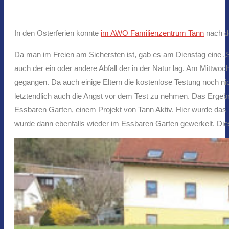
In den Osterferien konnte
im AWO Familienzentrum Tann
nach d
Da man im Freien am Sichersten ist, gab es am Dienstag eine „S
auch der ein oder andere Abfall der in der Natur lag. Am Mittw
gegangen. Da auch einige Eltern die kostenlose Testung noch ni
letztendlich auch die Angst vor dem Test zu nehmen. Das Ergebn
Essbaren Garten, einem Projekt von Tann Aktiv. Hier wurde das
wurde dann ebenfalls wieder im Essbaren Garten gewerkelt. Dies