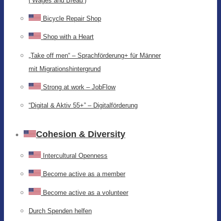
(‘Wages and Bread’)
Bicycle Repair Shop
Shop with a Heart
„Take off men“ – Sprachförderung+ für Männer
mit Migrationshintergrund
Strong at work – JobFlow
“Digital & Aktiv 55+” – Digitalförderung
Cohesion & Diversity
Intercultural Openness
Become active as a member
Become active as a volunteer
Durch Spenden helfen